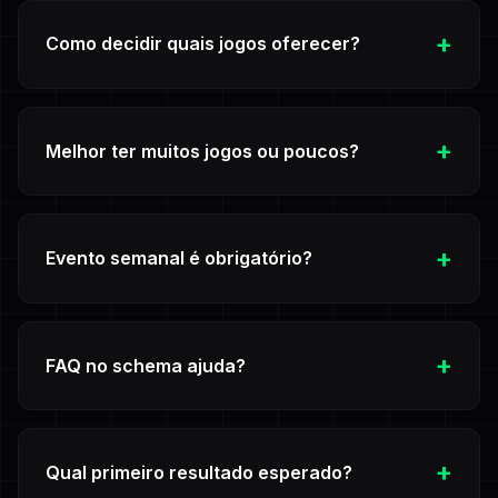
Como decidir quais jogos oferecer?
Analise perfil dos membros e escolha formatos de
entrada rápida para reduzir barreira inicial.
Melhor ter muitos jogos ou poucos?
Comece com poucos jogos bem executados e
expanda conforme demanda comprovada.
Evento semanal é obrigatório?
Não obrigatório, mas é um dos fatores que mais
contribuem para retenção previsível.
FAQ no schema ajuda?
Ajuda especialmente em buscas de tutorial e
comparação de solução.
Qual primeiro resultado esperado?