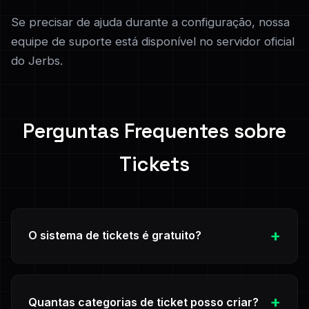
Se precisar de ajuda durante a configuração, nossa
equipe de suporte está disponível no servidor oficial
do Jerbs.
Perguntas Frequentes sobre
Tickets
O sistema de tickets é gratuito?
Sim, o sistema de tickets automáticos do Jerbs é
totalmente gratuito. Você pode configurar e usar
Quantas categorias de ticket posso criar?
todas as funcionalidades de tickets sem custo algum